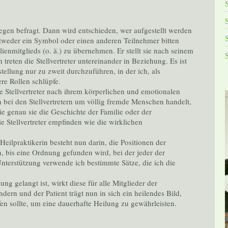
egen befragt. Dann wird entschieden, wer aufgestellt werden
entweder ein Symbol oder einen anderen Teilnehmer bitten
ilienmitglieds (o. ä.) zu übernehmen. Er stellt sie nach seinem
treten die Stellvertreter untereinander in Beziehung. Es ist
ellung nur zu zweit durchzuführen, in der ich, als
ere Rollen schlüpfe.
e Stellvertreter nach ihrem körperlichen und emotionalen
 bei den Stellvertretern um völlig fremde Menschen handelt,
ie genau sie die Geschichte der Familie oder der
e Stellvertreter empfinden wie die wirklichen
eilpraktikerin besteht nun darin, die Positionen der
, bis eine Ordnung gefunden wird, bei der jeder der
 Unterstützung verwende ich bestimmte Sätze, die ich die
ng gelangt ist, wirkt diese für alle Mitglieder der
dern und der Patient trägt nun in sich ein heilendes Bild,
ufen sollte, um eine dauerhafte Heilung zu gewährleisten.