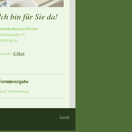
Ich bin für Sie da!
aturheilpraxis Förster
stlandstraße 55
50859 Köln
Kontakt:
E-Mail
Terminvergabe
ach Vereinbarung
Login