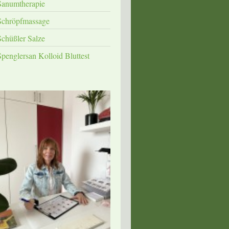
Sanumtherapie
Schröpfmassage
Schüßler Salze
Spenglersan Kolloid Bluttest