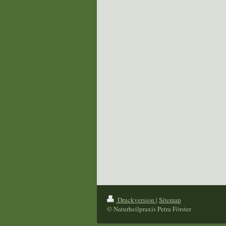
Druckversion
|
Sitemap
© Naturheilpraxis Petra Förster