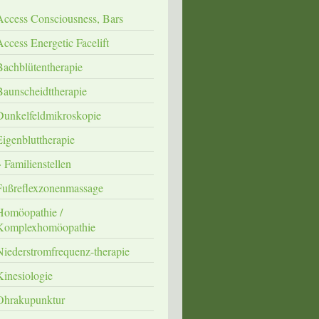
Access Consciousness, Bars
Access Energetic Facelift
Bachblütentherapie
Baunscheidttherapie
Dunkelfeldmikroskopie
Eigenbluttherapie
Familienstellen
Fußreflexzonenmassage
Homöopathie /
Komplexhomöopathie
Niederstromfrequenz-therapie
Kinesiologie
Ohrakupunktur