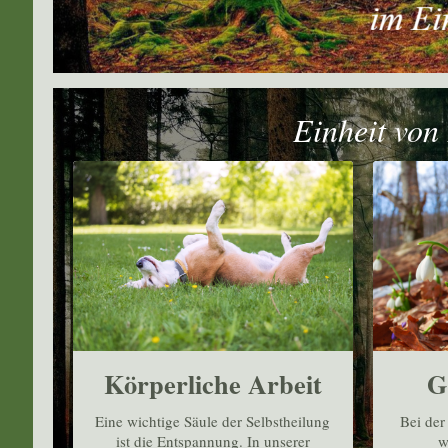
Einheit von Körper,
Körperliche Arbeit
G
Eine wichtige Säule der Selbstheilung
Bei der
ist die Entspannung. In unserer
w